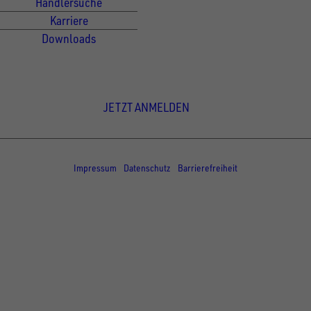
Händlersuche
Karriere
Downloads
Newsletter Anmeldung
JETZT ANMELDEN
© Copyright - UNSINN Fahrzeugtechnik
Impressum
Datenschutz
Barrierefreiheit