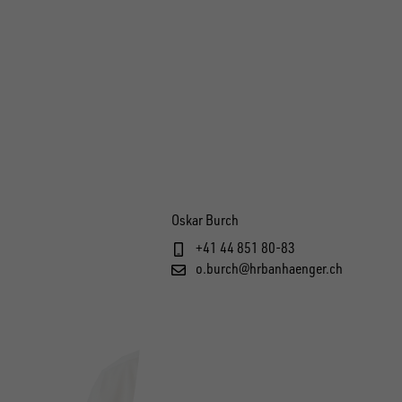
Oskar Burch
+41 44 851 80-83
o.burch@hrbanhaenger.ch