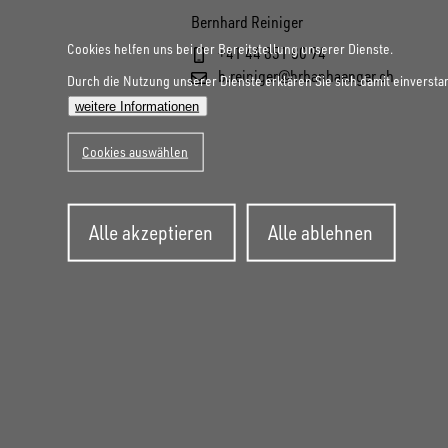
Bernhard Reiniger
Cookies helfen uns bei der Bereitstellung unserer Dienste.
+41 44 851 80 94
b.reiniger@hrbanhaenger.ch
Durch die Nutzung unserer Dienste erklären Sie sich damit einversta
weitere Informationen
Cookies auswählen
Zustimmung
Alle akzeptieren
Alle ablehnen
zurückziehen