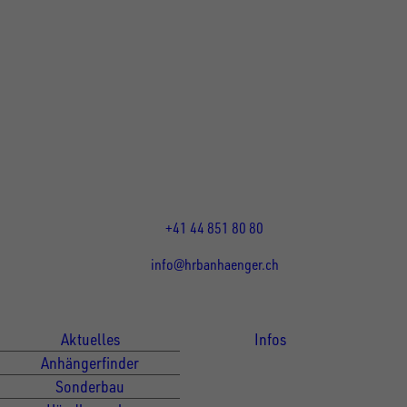
UNSINN Fahrzeugtechnik Standort Schweiz
HRB Heinemann AG
Wehntalerstrasse 5
8155
Nassenwil
CH
Öffnungszeiten:
Mo-Fr: 07:30 - 12:00 Uhr
13:15 - 17:30 Uhr
+41 44 851 80 80
info@hrbanhaenger.ch
Für Kunden
Für Händler
Aktuelles
Infos
Anhängerfinder
Sonderbau