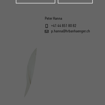
Peter Hanna
+41 44 851 80 82
p.hanna@hrbanhaenger.ch