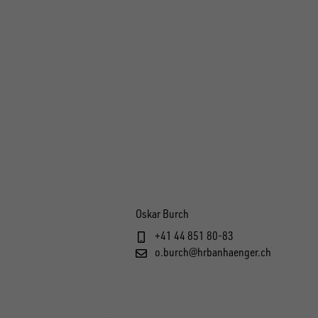
Oskar Burch
+41 44 851 80-83
o.burch@hrbanhaenger.ch