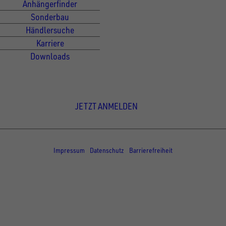
Anhängerfinder
Sonderbau
Händlersuche
Karriere
Downloads
Newsletter Anmeldung
JETZT ANMELDEN
© Copyright - UNSINN Fahrzeugtechnik
Impressum
Datenschutz
Barrierefreiheit