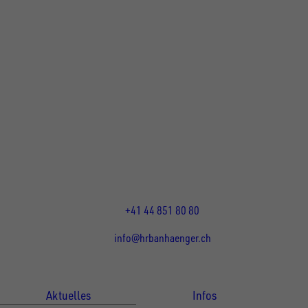
UNSINN Fahrzeugtechnik Standort Schweiz
HRB Heinemann AG
Wehntalerstrasse 5
8155
Nassenwil
CH
Öffnungszeiten:
Mo-Fr: 07:30 - 12:00 Uhr
13:15 - 17:30 Uhr
+41 44 851 80 80
info@hrbanhaenger.ch
Für Kunden
Für Händler
Aktuelles
Infos