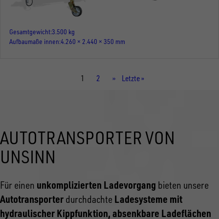
Gesamtgewicht
3.500 kg
Aufbaumaße innen
4.260 × 2.440 × 350 mm
Aktuelle
1
Seite
2
Nächste
››
Letzte
Letzte »
Seite
Seite
Seite
AUTOTRANSPORTER VON
UNSINN
unkomplizierten Ladevorgang
Für einen
bieten unsere
Autotransporter
Ladesysteme mit
durchdachte
hydraulischer Kippfunktion, absenkbare Ladeflächen