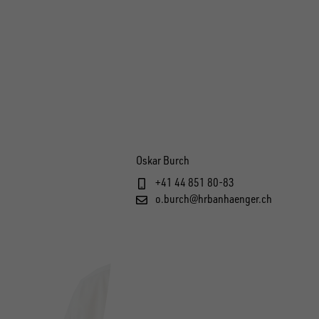
Oskar Burch
+41 44 851 80-83
o.burch@hrbanhaenger.ch