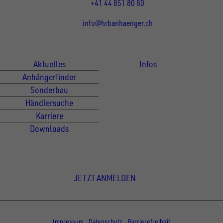
+41 44 851 80 80
info@hrbanhaenger.ch
Für Kunden
Für Händler
Aktuelles
Infos
Anhängerfinder
Sonderbau
Händlersuche
Karriere
Downloads
Newsletter Anmeldung
JETZT ANMELDEN
© Copyright - UNSINN Fahrzeugtechnik
Impressum
Datenschutz
Barrierefreiheit