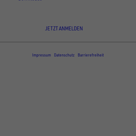
Newsletter Anmeldung
JETZT ANMELDEN
© Copyright - UNSINN Fahrzeugtechnik
Impressum
Datenschutz
Barrierefreiheit