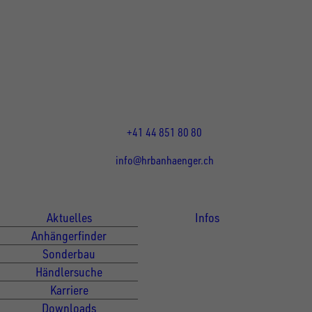
UNSINN Fahrzeugtechnik Standort Schweiz
HRB Heinemann AG
Wehntalerstrasse 5
8155
Nassenwil
CH
Öffnungszeiten:
Mo-Fr: 07:30 - 12:00 Uhr
13:15 - 17:30 Uhr
+41 44 851 80 80
info@hrbanhaenger.ch
Für Kunden
Für Händler
Aktuelles
Infos
Anhängerfinder
Sonderbau
Händlersuche
Karriere
Downloads