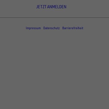
JETZT ANMELDEN
© Copyright - UNSINN Fahrzeugtechnik
Impressum
Datenschutz
Barrierefreiheit