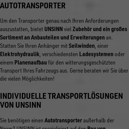
AUTOTRANSPORTER
Um den Transporter genau nach Ihren Anforderungen
UNSINN
Zubehör und ein großes
auszustatten, bietet
viel
Sortiment an Anbauteilen und Erweiterungen
an.
Seilwinden
Statten Sie Ihren Anhänger mit
, einer
Elektrohydraulik
Ladesystemen
, verschiedensten
oder
Planenaufbau
einem
für den witterungsgeschützten
Transport Ihres Fahrzeugs aus. Gerne beraten wir Sie über
die vielen Möglichkeiten!
INDIVIDUELLE TRANSPORTLÖSUNGEN
VON UNSINN
Autotransporter
Sie benötigen einen
außerhalb der
Bau von
Norm? UNSINN ist spezialisiert auf den