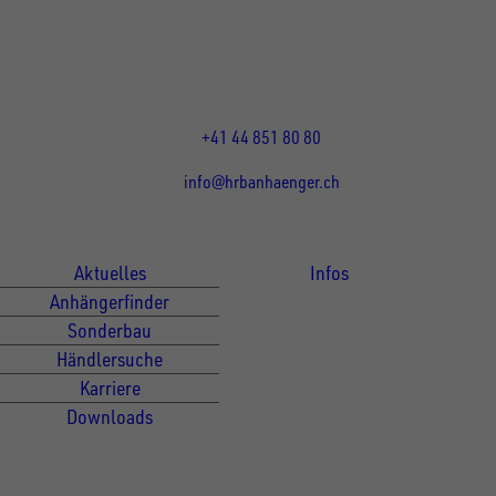
8155
Nassenwil
CH
Öffnungszeiten:
Mo-Fr: 07:30 - 12:00 Uhr
13:15 - 17:30 Uhr
+41 44 851 80 80
info@hrbanhaenger.ch
Für Kunden
Für Händler
Aktuelles
Infos
Anhängerfinder
Sonderbau
Händlersuche
Karriere
Downloads
Newsletter Anmeldung