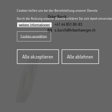
Cookies helfen uns bei der Bereitstellung unserer Dienste.
Oskar Burch
Durch die Nutzung unserer Dienste erklären Sie sich damit einversta
+41 44 851 80-83
weitere Informationen
o.burch@hrbanhaenger.ch
Cookies auswählen
Zustimmung
Alle akzeptieren
Alle ablehnen
zurückziehen