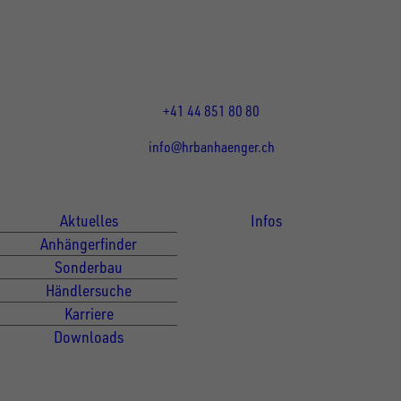
8155
Nassenwil
CH
Öffnungszeiten:
Mo-Fr: 07:30 - 12:00 Uhr
13:15 - 17:30 Uhr
+41 44 851 80 80
info@hrbanhaenger.ch
Für Kunden
Für Händler
Aktuelles
Infos
Anhängerfinder
Sonderbau
Händlersuche
Karriere
Downloads
Newsletter Anmeldung