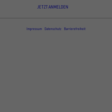
JETZT ANMELDEN
© Copyright - UNSINN Fahrzeugtechnik
Impressum
Datenschutz
Barrierefreiheit