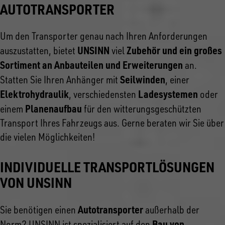
AUTOTRANSPORTER
Um den Transporter genau nach Ihren Anforderungen
UNSINN
Zubehör und ein großes
auszustatten, bietet
viel
Sortiment an Anbauteilen und Erweiterungen
an.
Seilwinden
Statten Sie Ihren Anhänger mit
, einer
Elektrohydraulik
Ladesystemen
, verschiedensten
oder
Planenaufbau
einem
für den witterungsgeschützten
Transport Ihres Fahrzeugs aus. Gerne beraten wir Sie über
die vielen Möglichkeiten!
INDIVIDUELLE TRANSPORTLÖSUNGEN
VON UNSINN
Autotransporter
Sie benötigen einen
außerhalb der
Bau von
Norm? UNSINN ist spezialisiert auf den