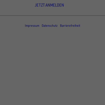
JETZT ANMELDEN
© Copyright - UNSINN Fahrzeugtechnik
Impressum
Datenschutz
Barrierefreiheit