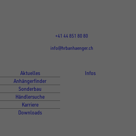
8155
Nassenwil
CH
Öffnungszeiten:
Mo-Fr: 07:30 - 12:00 Uhr
13:15 - 17:30 Uhr
+41 44 851 80 80
info@hrbanhaenger.ch
Für Kunden
Für Händler
Aktuelles
Infos
Anhängerfinder
Sonderbau
Händlersuche
Karriere
Downloads
Newsletter Anmeldung