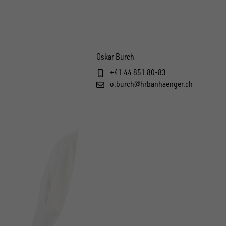
Oskar Burch
+41 44 851 80-83
o.burch@hrbanhaenger.ch