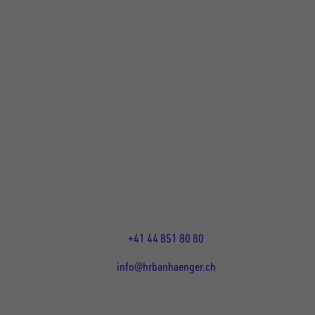
UNSINN Fahrzeugtechnik Standort Schweiz
HRB Heinemann AG
Wehntalerstrasse 5
8155
Nassenwil
CH
Öffnungszeiten:
Mo-Fr: 07:30 - 12:00 Uhr
13:15 - 17:30 Uhr
+41 44 851 80 80
info@hrbanhaenger.ch
Für Kunden
Für Händler