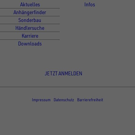
Aktuelles
Infos
Anhängerfinder
Sonderbau
Händlersuche
Karriere
Downloads
Newsletter Anmeldung
JETZT ANMELDEN
© Copyright - UNSINN Fahrzeugtechnik
Impressum
Datenschutz
Barrierefreiheit