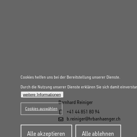
Cookies helfen uns bei der Bereitstellung unserer Dienste.
Durch die Nutzung unserer Dienste erklären Sie sich damit einversta
weitere Informationen
Bernhard Reiniger
Cookies auswählen
+41 44 851 80 94
b.reiniger@hrbanhaenger.ch
Zustimmung
Alle akzeptieren
Alle ablehnen
zurückziehen