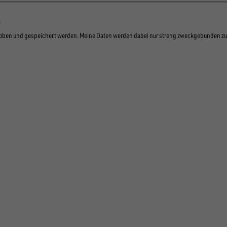
rhoben und gespeichert werden. Meine Daten werden dabei nur streng zweckgebunden zu
GE UNS AUF SOCIAL M