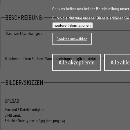
Cookies helfen uns bei der Bereitstellung unser
BESCHREIBUNG:
Durch die Nutzung unserer Dienste erklären Sie 
weitere Informationen
Beschreibung
Cookies auswählen
Zustimmung
Bitte beschreiben Sie Ihren Wunschanhänger möglichst detailliert!
Alle akzeptieren
Alle abl
zurückziehen
BILDER/SKIZZEN
Bilder/Skizzen
UPLOAD
Maximal 5 Dateien möglich.
8 MB Limit.
Erlaubte Dateitypen: gif jpg jpeg png svg.