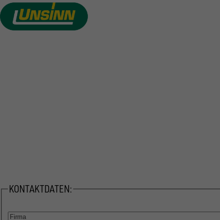
Direkt
zum
Inhalt
VON DER 
WUNSC
KONTAKTDATEN:
Firma