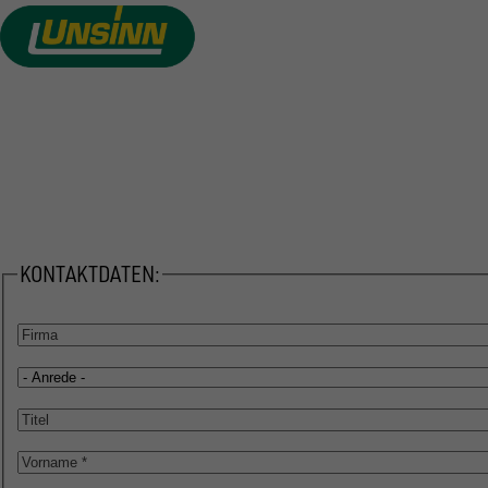
Direkt
zum
Inhalt
VON DER IDEE ZU IHREM
WUNSCHANHÄNGER
KONTAKTDATEN:
Firma
Anrede
Titel
Vorname