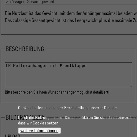
Die Nutzlast ist das Gewicht, mit dem der Anhänger maximal beladen w
Das zulässige Gesamtgewicht ist das Leergewicht plus die maximale Z
BESCHREIBUNG:
Beschreibung
Bitte beschreiben Sie Ihren Wunschanhänger möglichst detailliert!
Cookies helfen uns bei der Bereitstellung unserer Dienste.
BILDER/SKIZZEN
Durch die Nutzung unserer Dienste erklären Sie sich damit einverstan
dass wir Cookies setzen.
weitere Informationen
Bilder/Skizzen
UPLOAD