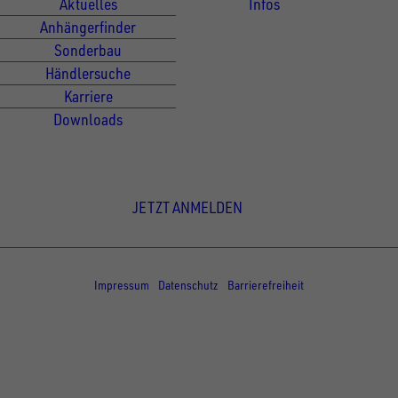
Aktuelles
Infos
Anhängerfinder
Sonderbau
Händlersuche
Karriere
Downloads
Newsletter Anmeldung
JETZT ANMELDEN
© Copyright - UNSINN Fahrzeugtechnik
Impressum
Datenschutz
Barrierefreiheit