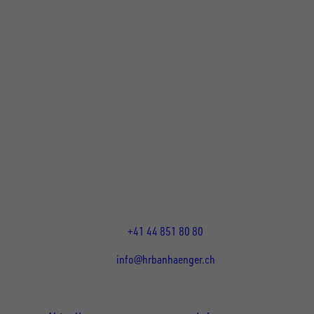
UNSINN Fahrzeugtechnik Standort Schweiz
HRB Heinemann AG
Wehntalerstrasse 5
8155
Nassenwil
CH
Öffnungszeiten:
Mo-Fr: 07:30 - 12:00 Uhr
13:15 - 17:30 Uhr
+41 44 851 80 80
info@hrbanhaenger.ch
Für Kunden
Für Händler