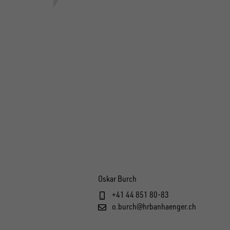
Oskar Burch
+41 44 851 80-83
o.burch@hrbanhaenger.ch