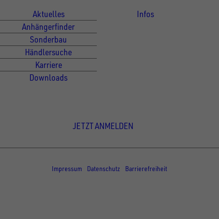
Aktuelles
Infos
Anhängerfinder
Sonderbau
Händlersuche
Karriere
Downloads
Newsletter Anmeldung
JETZT ANMELDEN
© Copyright - UNSINN Fahrzeugtechnik
Impressum
Datenschutz
Barrierefreiheit