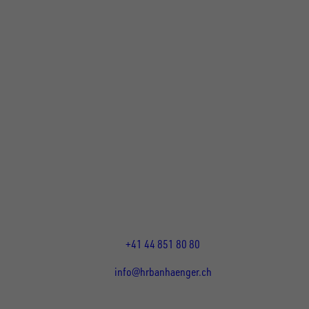
UNSINN Fahrzeugtechnik Standort Schweiz
HRB Heinemann AG
Wehntalerstrasse 5
8155
Nassenwil
CH
Öffnungszeiten:
Mo-Fr: 07:30 - 12:00 Uhr
13:15 - 17:30 Uhr
+41 44 851 80 80
info@hrbanhaenger.ch
Für Kunden
Für Händler