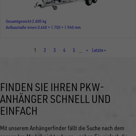
Gesamtgewicht
2.600 kg
Aufbaumaße innen
3.660 × 1.750 × 1.940 mm
Aktuelle
1
Seite
2
Seite
3
Seite
4
Seite
5
Nächste
››
Letzte
Letzte »
…
Seite
Seite
Seite
FINDEN SIE IHREN PKW-
ANHÄNGER SCHNELL UND
EINFACH
Mit unserem Anhängerfinder fällt die Suche nach dem