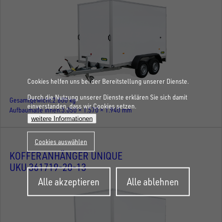
Cookies helfen uns bei der Bereitstellung unserer Dienste.
Durch die Nutzung unserer Dienste erklären Sie sich damit
Gesamtgewicht
2.600 kg
einverstanden, dass wir Cookies setzen.
Aufbaumaße innen
3.050 × 1.570 × 1.940 mm
weitere Informationen
Cookies auswählen
KOFFERANHÄNGER UNIQUE
UKU 361719-20-13
Zustimmung
Alle akzeptieren
Alle ablehnen
zurückziehen