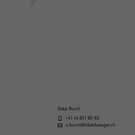
Oskar Burch
+41 44 851 80-83
o.burch@hrbanhaenger.ch