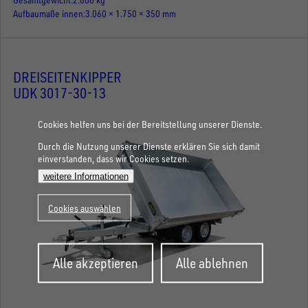
Aufbaumaße innen
3.060 × 1.750 × 350 mm
DREISEITENKIPPER
UDK 3017-30-13
Cookies helfen uns bei der Bereitstellung unserer Dienste.
Durch die Nutzung unserer Dienste erklären Sie sich damit
einverstanden, dass wir Cookies setzen.
weitere Informationen
Cookies auswählen
Zustimmung
Alle akzeptieren
Alle ablehnen
zurückziehen