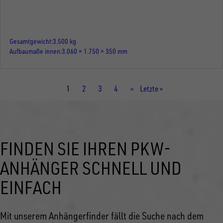
Gesamtgewicht
3.500 kg
Aufbaumaße innen
3.060 × 1.750 × 350 mm
Aktuelle
1
Seite
2
Seite
3
Seite
4
Nächste
››
Letzte
Letzte »
Seite
Seite
Seite
FINDEN SIE IHREN PKW-
ANHÄNGER SCHNELL UND
EINFACH
Mit unserem Anhängerfinder fällt die Suche nach dem