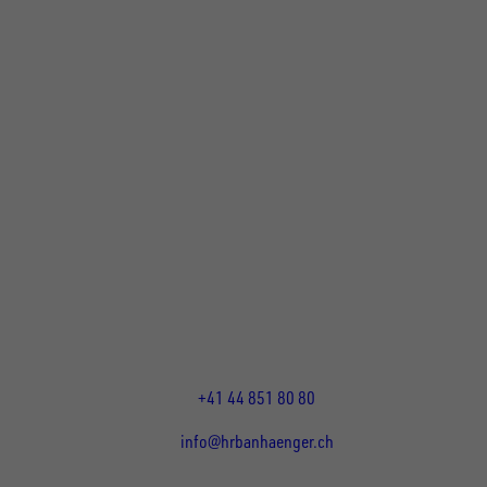
UNSINN Fahrzeugtechnik Standort Schweiz
HRB Heinemann AG
Wehntalerstrasse 5
8155
Nassenwil
CH
Öffnungszeiten:
Mo-Fr: 07:30 - 12:00 Uhr
13:15 - 17:30 Uhr
+41 44 851 80 80
info@hrbanhaenger.ch
Für Kunden
Für Händler