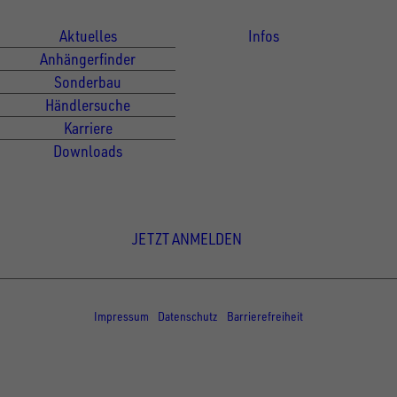
Aktuelles
Infos
Anhängerfinder
Sonderbau
Händlersuche
Karriere
Downloads
Newsletter Anmeldung
JETZT ANMELDEN
© Copyright - UNSINN Fahrzeugtechnik
Impressum
Datenschutz
Barrierefreiheit