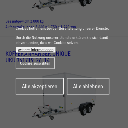
Gesamtgewicht
2.000 kg
Aufbaumaße innen
3.660 × 1.750 × 1.940 mm
Cookies helfen uns bei der Bereitstellung unserer Dienste.
Durch die Nutzung unserer Dienste erklären Sie sich damit
einverstanden, dass wir Cookies setzen.
weitere Informationen
KOFFERANHÄNGER UNIQUE
UKU 361719-26-14
Cookies auswählen
Zustimmung
Alle akzeptieren
Alle ablehnen
zurückziehen