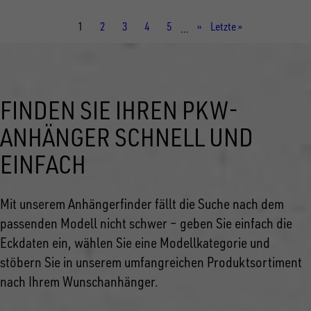
Aktuelle
1
Seite
2
Seite
3
Seite
4
Seite
5
Nächste
››
Letzte
Letzte »
…
Seite
Seite
Seite
FINDEN SIE IHREN PKW-
ANHÄNGER SCHNELL UND
EINFACH
Mit unserem Anhängerfinder fällt die Suche nach dem
passenden Modell nicht schwer – geben Sie einfach die
Eckdaten ein, wählen Sie eine Modellkategorie und
stöbern Sie in unserem umfangreichen Produktsortiment
nach Ihrem Wunschanhänger.