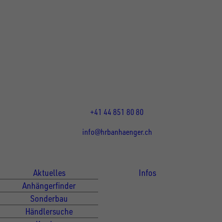
UNSINN Fahrzeugtechnik Standort Schweiz
HRB Heinemann AG
Wehntalerstrasse 5
8155
Nassenwil
CH
Öffnungszeiten:
Mo-Fr: 07:30 - 12:00 Uhr
13:15 - 17:30 Uhr
+41 44 851 80 80
info@hrbanhaenger.ch
Für Kunden
Für Händler
Aktuelles
Infos
Anhängerfinder
Sonderbau
Händlersuche