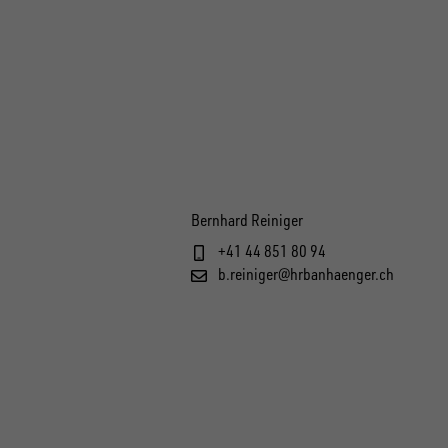
Bernhard Reiniger
+41 44 851 80 94
b.reiniger@hrbanhaenger.ch