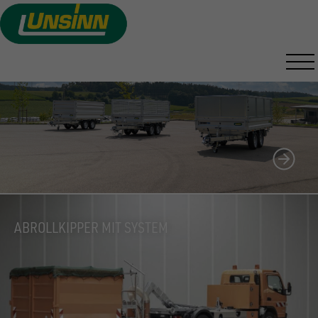
Direkt
zum
UNSINN KOMBILINE
Inhalt
AUFSATZVARIANTEN
ABROLLKIPPER MIT SYSTEM