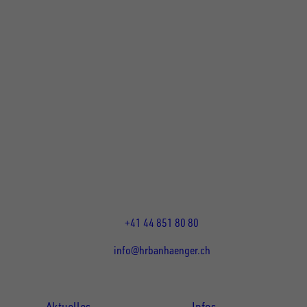
UNSINN Fahrzeugtechnik Standort Schweiz
HRB Heinemann AG
Wehntalerstrasse 5
8155
Nassenwil
CH
Öffnungszeiten:
Mo-Fr: 07:30 - 12:00 Uhr
13:15 - 17:30 Uhr
+41 44 851 80 80
info@hrbanhaenger.ch
Für Kunden
Für Händler
Aktuelles
Infos