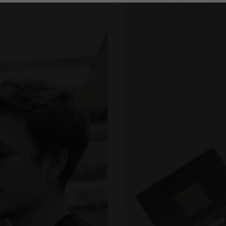
GEMEINSAM
RICHTUNG ZUKUNFT
162
MITARBEITER IM
TEAM.UNSINN