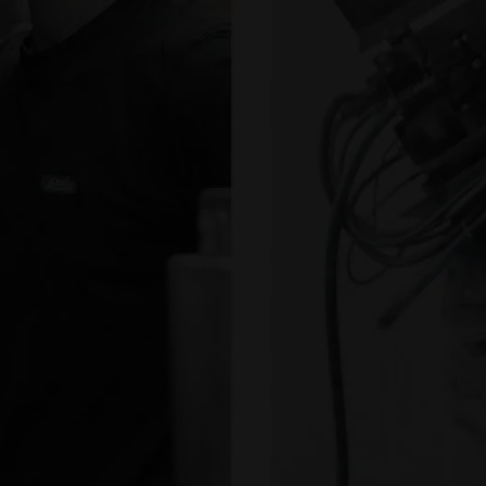
108
HÄNDLER IN
DEUTSCHLAND &
EUROPA
270
MODELLE
TRADITION SEIT ÜBER 60