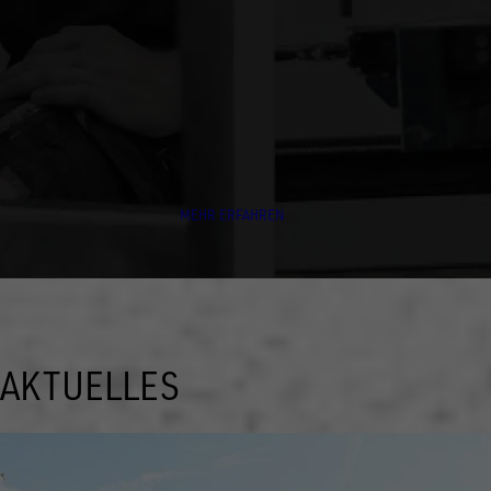
JAHREN
Die Marke UNSINN bietet ein breites Produktsortiment für
zahlreiche Transportanforderungen. Wir arbeiten Hand in
Hand und jeder ist ein tragender Baustein.
MEHR ERFAHREN
AKTUELLES