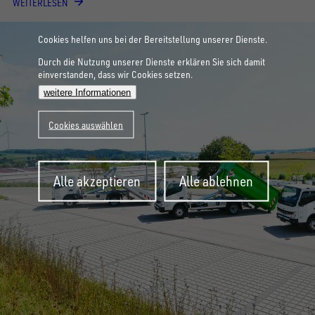
WEITERLESEN
Cookies helfen uns bei der Bereitstellung unserer Dienste.
Durch die Nutzung unserer Dienste erklären Sie sich damit
einverstanden, dass wir Cookies setzen.
weitere Informationen
Cookies auswählen
Zustimmung
Alle akzeptieren
Alle ablehnen
zurückziehen